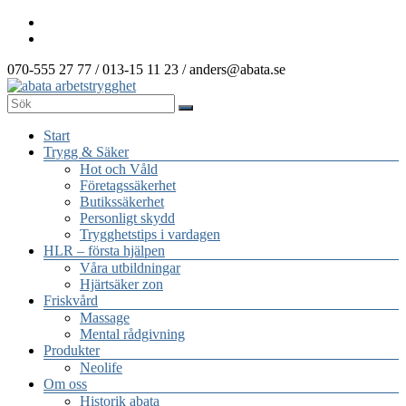
Hoppa
till
innehåll
070-555 27 77 / 013-15 11 23 / anders@abata.se
abata
Meny
Start
arbetstrygghet
Trygg & Säker
Hot och Våld
–
Företagssäkerhet
ett
Butikssäkerhet
företag
Personligt skydd
för
Trygghetstips i vardagen
din
HLR – första hjälpen
hälsa,
Våra utbildningar
trygghet
Hjärtsäker zon
och
Friskvård
säkerhet.
Massage
Din
Mental rådgivning
samarbetspartner
Produkter
för
Neolife
utbildning
Om oss
och
Historik abata
säkerhetssamordning