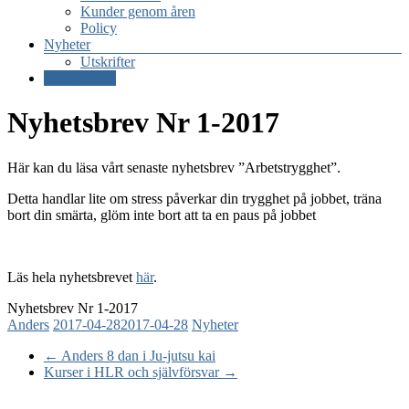
Kunder genom åren
Policy
Nyheter
Utskrifter
KONTAKT
Nyhetsbrev Nr 1-2017
Här kan du läsa vårt senaste nyhetsbrev ”Arbetstrygghet”.
Detta handlar lite om stress påverkar din trygghet på jobbet, träna
bort din smärta, glöm inte bort att ta en paus på jobbet
Läs hela nyhetsbrevet
här
.
Nyhetsbrev Nr 1-2017
Anders
2017-04-28
2017-04-28
Nyheter
←
Anders 8 dan i Ju-jutsu kai
Kurser i HLR och självförsvar
→